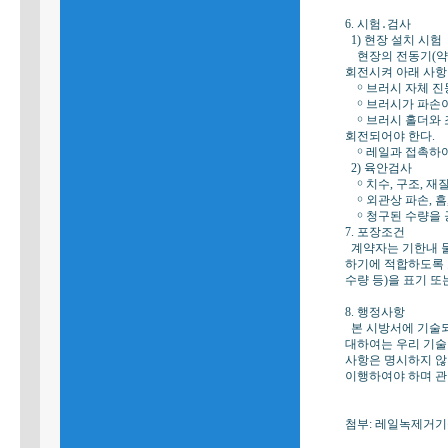
6. 시험․검사
1) 현장 설치 시험
현장의 전동기(약 
회전시켜 아래 사항
￮ 브러시 자체 진
￮ 브러시가 파손이
￮ 브러시 홀더와
회전되어야 한다.
￮ 레일과 접촉하여
2) 육안검사
￮ 치수, 구조, 재
￮ 외관상 파손, 흠
￮ 청구된 수량을 
7. 포장조건
계약자는 기한내 
하기에 적합하도록 
수량 등)을 표기 
8. 행정사항
본 시방서에 기술
대하여는 우리 기
사항은 명시하지 
이행하여야 하며 관
첨부: 레일녹제거기