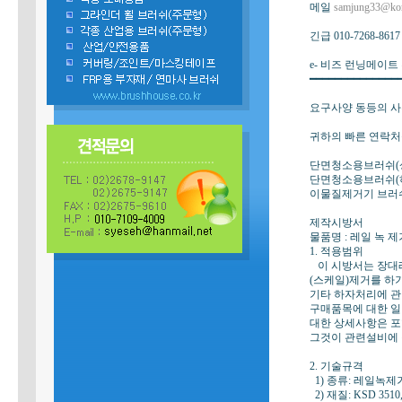
메일
samjung33@kor
긴급 010-7268-861
e- 비즈 런닝메이
━━━━━━━━━━━━━━
요구사양 동등의 
귀하의 빠른 연락처
단면청소용브러쉬(상부
단면청소용브러쉬(하부
이물질제거기 브러쉬
제작시방서
물품명 : 레일 녹 제
1. 적용범위
이 시방서는 장대레
(스케일)제거를 하기
기타 하자처리에 관
구매품목에 대한 일
대한 상세사항은 포
그것이 관련설비에 
2. 기술규격
1) 종류: 레일녹제
2) 재질: KSD 351